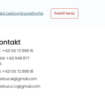
Poistiť teraz
ontakt
.:
+421 55 72 896 16
bil:
+421 948 877
5
x: +421 55 72 896 18
terbus.sk@gmail.com
terbus.s.r.o@gmail.com