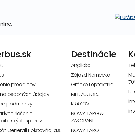
line.
erbus.sk
Destinácie
K
kt
Anglicko
Tel
es
Zájazd Nemecko
Mo
70
senie predajcov
Grécko Leptokaria
Fa
na osobných údajov
MEDŽUGORJE
in
né podmienky
KRAKOV
in
atívne riešenie
NOWY TARG &
ebiteľských sporov
ZAKOPANE
ikát Generali Poisťovňa, a.s.
NOWY TARG