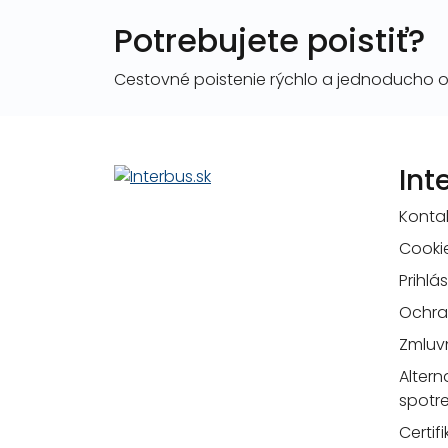
Potrebujete poistiť?
Cestovné poistenie rýchlo a jednoducho on
Int
Konta
Cooki
Prihlá
Ochra
Zmluv
Altern
spotr
Certif