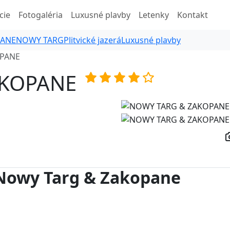
cie
Fotogaléria
Luxusné plavby
Letenky
Kontakt
PANE
NOWY TARG
Plitvické jazerá
Luxusné plavby
PANE
AKOPANE
 Nowy Targ & Zakopane