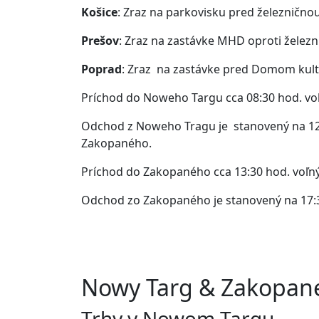
Košice
: Zraz na parkovisku pred železnično
Prešov
: Zraz na zastávke MHD oproti železn
Poprad
: Zraz na zastávke pred Domom kultú
Príchod do Noweho Targu cca 08:30 hod. v
Odchod z Noweho Tragu je stanovený na 12:3
Zakopaného.
Príchod do Zakopaného cca 13:30 hod. voľ
Odchod zo Zakopaného je stanovený na 17:30
Nowy Targ & Zakopan
Trhy v Nowom Targu