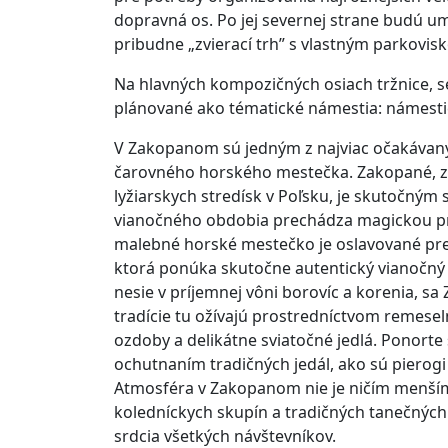
dopravná os. Po jej severnej strane budú u
pribudne „zvierací trh” s vlastným parkov
Na hlavných kompozičných osiach tržnice, s
plánované ako tématické námestia: námestie
V Zakopanom sú jedným z najviac očakávan
čarovného horského mestečka. Zakopané, zn
lyžiarskych stredísk v Poľsku, je skutočným
vianočného obdobia prechádza magickou pr
malebné horské mestečko je oslavované pre 
ktorá ponúka skutočne autentický vianočný zá
nesie v príjemnej vôni borovíc a korenia, 
tradície tu ožívajú prostredníctvom remesel
ozdoby a delikátne sviatočné jedlá. Ponorte
ochutnaním tradičných jedál, ako sú pierogi 
Atmosféra v Zakopanom nie je ničím menším 
koledníckych skupín a tradičných tanečných 
srdcia všetkých návštevníkov.