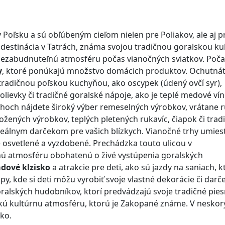
PANE
v Poľsku a sú obľúbeným cieľom nielen pre Poliakov, ale aj p
 destinácia v Tatrách, známa svojou tradičnou goralskou ku
zabudnuteľnú atmosféru počas vianočných sviatkov. Poča
y
, ktoré ponúkajú množstvo domácich produktov. Ochutná
tradičnou poľskou kuchyňou, ako oscypek (údený ovčí syr),
olievky či tradičné goralské nápoje, ako je teplé medové ví
hoch nájdete široký výber remeselných výrobkov, vrátane 
žených výrobkov, teplých pletených rukavíc, čiapok či trad
deálnym darčekom pre vašich blízkych. Vianočné trhy umie
 osvetlené a vyzdobené. Prechádzka touto ulicou v
ú atmosféru obohatenú o živé vystúpenia goralských
adové klzisko
a atrakcie pre deti, ako sú jazdy na saniach, k
, kde si deti môžu vyrobiť svoje vlastné dekorácie či darče
ralských hudobníkov, ktorí predvádzajú svoje tradičné pies
ckú kultúrnu atmosféru, ktorú je Zakopané známe. V neskor
ko.