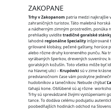
ZAKO
Trhy v Zakopanom
patria medzi najkrajšie 
zahraničných turistov. Táto malebná horská
a nádherným zimným prostredím, ponúka ne
prehliadky uvidíte
tradičné goralské stánk
lahodné
regionálne špeciality
inšpirované 
grilované klobásy, pečené gaštany, horúce p
alebo rôzne druhy koreneného punču. Na tr
vyrábaných šperkov, drevených suvenírov, ko
goralských kožušín. Toto všetko môže byť i
na hlavnej ulici –
Krupówki
sú v zime krásne
predvianočnom čase vám poskytne jedinečn
hudobníkov a tanečníkov. Nebude chýbať
Ľ
ťahajú kone. Obľúbené sú aj rôzne workshopy
Trhy sú sprevádzané živými vystúpeniami go
tance. To dodáva celému podujatiu autenti
poobedňajších hodinách odchod na Slovens