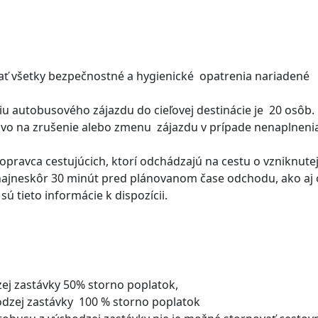
ať všetky bezpečnostné a hygienické opatrenia nariadené
iu autobusového zájazdu do cieľovej destinácie je 20 osôb.
právo na zrušenie alebo zmenu zájazdu v prípade nenaplneni
pravca cestujúcich, ktorí odchádzajú na cestu o vzniknute
e najneskôr 30 minút pred plánovanom čase odchodu, ako aj 
 tieto informácie k dispozícii.
zej zastávky 50% storno poplatok,
dzej zastávky 100 % storno poplatok