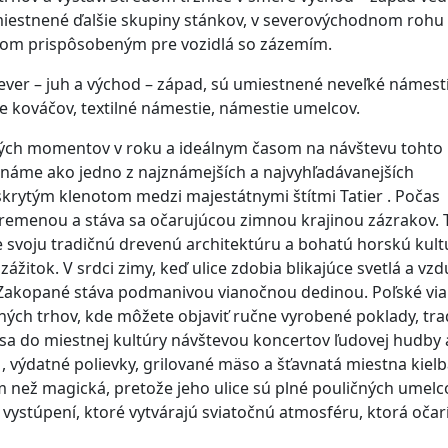
miestnené ďalšie skupiny stánkov, v severovýchodnom rohu
iskom prispôsobeným pre vozidlá so zázemím.
ever – juh a východ – západ, sú umiestnené neveľké námest
 kováčov, textilné námestie, námestie umelcov.
ých momentov v roku a ideálnym časom na návštevu tohto
áme ako jedno z najznámejších a najvyhľadávanejších
 skrytým klenotom medzi majestátnymi štítmi Tatier . Počas
emenou a stáva sa očarujúcou zimnou krajinou zázrakov. 
svoju tradičnú drevenú architektúru a bohatú horskú kult
žitok. V srdci zimy, keď ulice zdobia blikajúce svetlá a vzd
sa Zakopané stáva podmanivou vianočnou dedinou. Poľské vi
ných trhov, kde môžete objaviť ručne vyrobené poklady, tra
 sa do miestnej kultúry návštevou koncertov ľudovej hudby 
, výdatné polievky, grilované mäso a šťavnatá miestna kielb
než magická, pretože jeho ulice sú plné pouličných umelc
vystúpení, ktoré vytvárajú sviatočnú atmosféru, ktorá očar