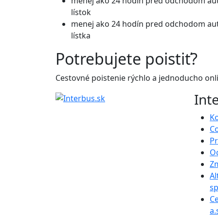
menej ako 24 hodín pred odchodom auto
lístok
menej ako 24 hodín pred odchodom aut
lístka
Potrebujete poistiť?
Cestovné poistenie rýchlo a jednoducho onl
Int
K
C
Pr
O
Z
Al
sp
Ce
a.