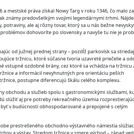
 a mestské práva získal Nowy Targ v roku 1346, čo malo za
však známy predovšetkým svojimi legendárnymi trhmi. Nájde
potraviny, ale aj rôzny tovar, ktorý sa u nás bežne nevysky
z problémov dohovoríte po slovensky a navyše tu nie je pro
najúc od južnej prednej strany – pozdĺž parkovísk sa strieda
júce tržnicu, ktoré súčasne tvoria uzavreté priečelie a od
né vstupné ozdobné brány, cez ktoré sa vchádza na tržnicu 
žnice a informácií nevyhnutných pre orientáciu peších
u tržnice, postupne diferencujú škálu celého komplexu.
ny obchodu a služieb spolu s gastronomickými službami, k
dú slúžiť aj pre potreby rekreačného územia rozprestieraj
e byť v budúcnosti obhospodarované a prepojené s celým
odobe prestrešeného obchodno-výstavného námestia slúžia
trhov a výstav. Stredom tržnice v smere východ – západ ved