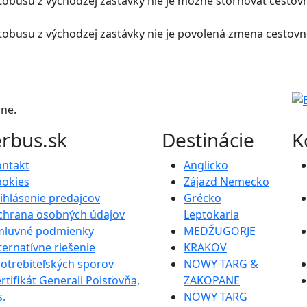
busu z východzej zastávky nie je možné stornovať cestov
obusu z východzej zastávky nie je povolená zmena cestov
ine.
erbus.sk
Destinácie
K
ontakt
Anglicko
ookies
Zájazd Nemecko
ihlásenie predajcov
Grécko
chrana osobných údajov
Leptokaria
mluvné podmienky
MEDŽUGORJE
ternatívne riešenie
KRAKOV
otrebiteľských sporov
NOWY TARG &
rtifikát Generali Poisťovňa,
ZAKOPANE
s.
NOWY TARG