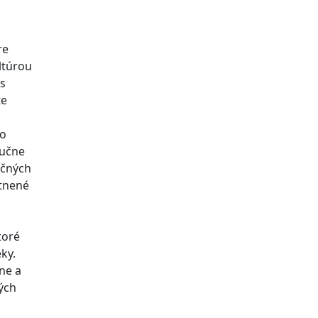
re
ltúrou
s
te
no
ručne
ičných
stnené
toré
ky.
ne a
ých