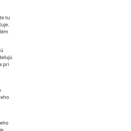
te tu
tuje.
blém
jú
deľujú
a pri
u
úceho
ceho
ie