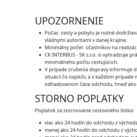
UPOZORNENIE
Počas cesty a pobytu je nutné dodržiav
vládnymi autoritami v danej krajine.
Minimálny počet účastníkov na realizác
CK INTERBUS - SK s.r.o. si vyhradzuje 
minimálneho počtu cestujúcich.
V prípade zrušenia dopravy informuje do
situácii čo najskôr, a v každom prípad
odhadovanom čase odchodu, hneď ako sú
STORNO POPLATKY
Poplatok za stornovanie cestovného lístka:
viac ako 24 hodín do odchodu z východ
menej ako 24 hodín do odchodu z výcho