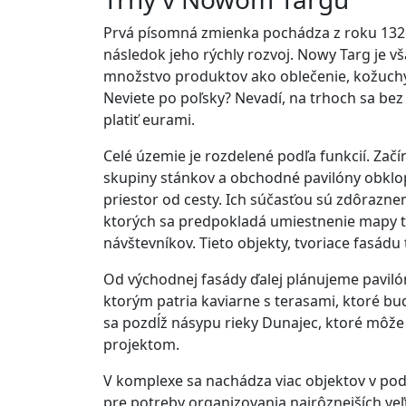
Prvá písomná zmienka pochádza z roku 1326
následok jeho rýchly rozvoj. Nowy Targ je 
množstvo produktov ako oblečenie, kožuchy, 
Neviete po poľsky? Nevadí, na trhoch sa be
platiť eurami.
Celé územie je rozdelené podľa funkcií. Začí
skupiny stánkov a obchodné pavilóny obklopu
priestor od cesty. Ich súčasťou sú zdôrazne
ktorých sa predpokladá umiestnenie mapy tr
návštevníkov. Tieto objekty, tvoriace fasád
Od východnej fasády ďalej plánujeme paviló
ktorým patria kaviarne s terasami, ktoré bu
sa pozdĺž násypu rieky Dunajec, ktoré môž
projektom.
V komplexe sa nachádza viac objektov v p
pre potreby organizovania najrôznejších veľ