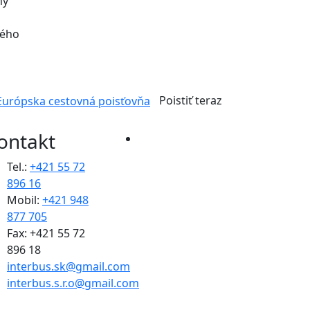
ný
ného
Poistiť teraz
ontakt
Tel.:
+421 55 72
896 16
Mobil:
+421 948
877 705
Fax: +421 55 72
896 18
interbus.sk@gmail.com
interbus.s.r.o@gmail.com