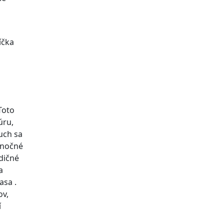
íčka
Toto
úru,
uch sa
anočné
dičné
a
asa .
ov,
í